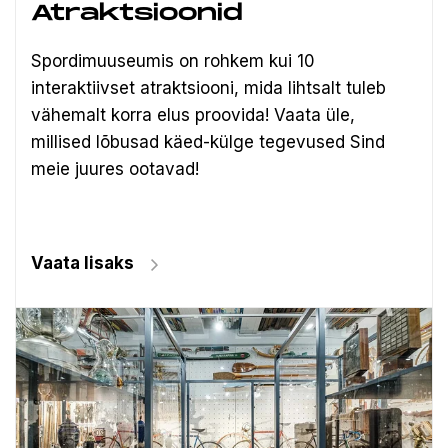
Atraktsioonid
Spordimuuseumis on rohkem kui 10
interaktiivset atraktsiooni, mida lihtsalt tuleb
vähemalt korra elus proovida! Vaata üle,
millised lõbusad käed-külge tegevused Sind
meie juures ootavad!
Vaata lisaks