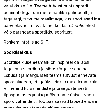
vajalikkuse üle. Teeme tutvust puhta spordi
põhimõtetega, uurime temaatika pahupoolt ja
tagajärgi, tutvume maailmaga, kus sportlased iga
päev elavad ja avastame, kuidas
placebo
efekt
võib parandada sportlikku sooritust.
Rohkem infot leiad
SIIT.
Spordiseiklus
Spordiseikluse eesmärk on inspireerida lapsi
tegelema spordiga ja sihte kõrgele seadma.
Lõbusalt ja mänguliselt teeme tutvust erinevate
spordialadega, et igaüks leiaks omale lemmikala.
Viime end kurssi endiste ja praeguste Eesti
tippsportlastega ning mõistatame ühiselt vanu
spordivahendeid. Töötoas saavad lapsed endale