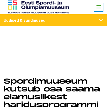
Uudised & sündmused
Spordimuuseum
kutsub osa saama
elamuslikest
haridusprogrammi