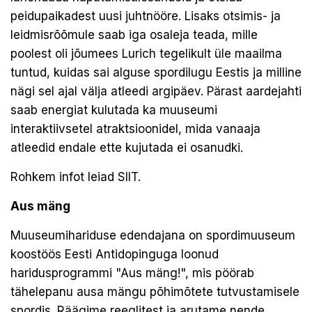
peidupaikadest uusi juhtnööre. Lisaks otsimis- ja
leidmisrõõmule saab iga osaleja teada, mille
poolest oli jõumees Lurich tegelikult üle maailma
tuntud, kuidas sai alguse spordilugu Eestis ja milline
nägi sel ajal välja atleedi argipäev. Pärast aardejahti
saab energiat kulutada ka muuseumi
interaktiivsetel atraktsioonidel, mida vanaaja
atleedid endale ette kujutada ei osanudki.
Rohkem infot leiad
SIIT
.
Aus mäng
Muuseumihariduse edendajana on spordimuuseum
koostöös Eesti Antidopinguga loonud
haridusprogrammi "Aus mäng!", mis pöörab
tähelepanu ausa mängu põhimõtete tutvustamisele
spordis. Räägime reeglitest ja arutame nende