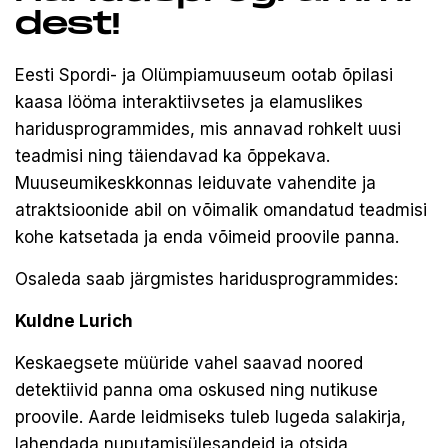
dest!
Eesti Spordi- ja Olümpiamuuseum ootab õpilasi
kaasa lööma interaktiivsetes ja elamuslikes
haridusprogrammides, mis annavad rohkelt uusi
teadmisi ning täiendavad ka õppekava.
Muuseumikeskkonnas leiduvate vahendite ja
atraktsioonide abil on võimalik omandatud teadmisi
kohe katsetada ja enda võimeid proovile panna.
Osaleda saab järgmistes haridusprogrammides:
Kuldne Lurich
Keskaegsete müüride vahel saavad noored
detektiivid panna oma oskused ning nutikuse
proovile. Aarde leidmiseks tuleb lugeda salakirja,
lahendada nuputamisülesandeid ja otsida