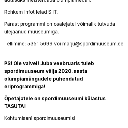
autasuks meisterdada olümpiamedali.
Rohkem infot leiad
SIIT.
Pärast programmi on osalejatel võimalik tutvuda
ülejäänud muuseumiga.
Tellimine: 5351 5699 või
marju@spordimuuseum.ee
PS! Ole valvel! Juba veebruaris tuleb
spordimuuseum välja 2020. aasta
olümpiamängudele pühendatud
eriprogrammiga!
Õpetajatele on spordimuuseumi külastus
TASUTA!
Kohtumiseni spordimuuseumis!